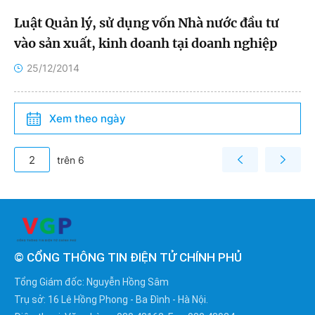
Luật Quản lý, sử dụng vốn Nhà nước đầu tư
Lai Châu
vào sản xuất, kinh doanh tại doanh nghiệp
Long An
25/12/2014
Lào Cai
Xem theo ngày
Lâm Đồng
trên 6
Lạng Sơn
Nam Định
Nghệ An
© CỔNG THÔNG TIN ĐIỆN TỬ CHÍNH PHỦ
Ninh Bình
Tổng Giám đốc: Nguyễn Hồng Sâm
Ninh Thuận
Trụ sở: 16 Lê Hồng Phong - Ba Đình - Hà Nội.