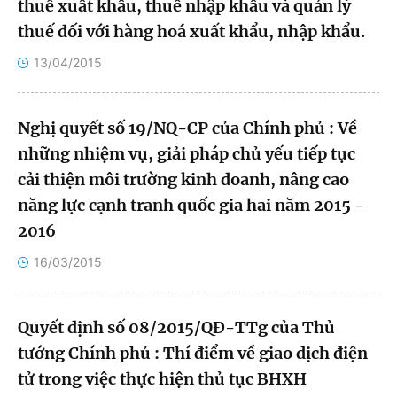
thuế xuất khẩu, thuế nhập khẩu và quản lý
thuế đối với hàng hoá xuất khẩu, nhập khẩu.
Đắk Lắk
13/04/2015
Đắk Nông
Đồng Nai
Nghị quyết số 19/NQ-CP của Chính phủ : Về
những nhiệm vụ, giải pháp chủ yếu tiếp tục
Đồng Tháp
cải thiện môi trường kinh doanh, nâng cao
năng lực cạnh tranh quốc gia hai năm 2015 -
Gia Lai
2016
Hà Nội
16/03/2015
Hồ Chí Minh
Quyết định số 08/2015/QĐ-TTg của Thủ
Hà Giang
tướng Chính phủ : Thí điểm về giao dịch điện
Hà Nam
tử trong việc thực hiện thủ tục BHXH