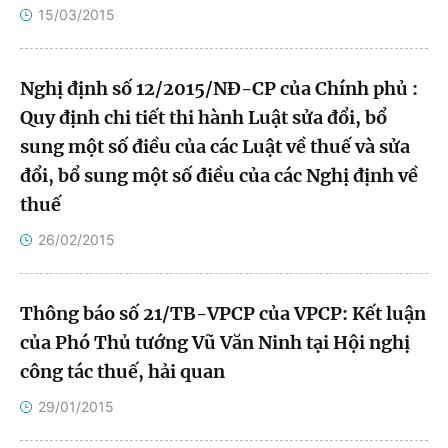
15/03/2015
Hà Tây
Hà Tĩnh
Nghị định số 12/2015/NĐ-CP của Chính phủ :
Hòa Bình
Quy định chi tiết thi hành Luật sửa đổi, bổ
sung một số điều của các Luật về thuế và sửa
Hưng Yên
đổi, bổ sung một số điều của các Nghị định về
thuế
Hải Dương
26/02/2015
Hải Phòng
Hậu Giang
Thông báo số 21/TB-VPCP của VPCP: Kết luận
của Phó Thủ tướng Vũ Văn Ninh tại Hội nghị
Khánh Hòa
công tác thuế, hải quan
Kiên Giang
29/01/2015
Kon Tum