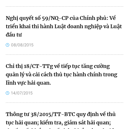
Bắc Giang
Nghị quyết số 59/NQ-CP của Chính phủ: Về
Bắc Kạn
triển khai thi hành Luật doanh nghiệp và Luật
Bắc Ninh
đầu tư
08/08/2015
Bến Tre
Cao Bằng
Chỉ thị 18/CT-TTg về tiếp tục tăng cường
quản lý và cải cách thủ tục hành chính trong
Cà Mau
lĩnh vực hải quan.
Cần Thơ
14/07/2015
Điện Biên
Thông tư 38/2015/TT-BTC quy định về thủ
Đà Nẵng
tục hải quan; kiểm tra, giám sát hải quan;
Đà Lạt