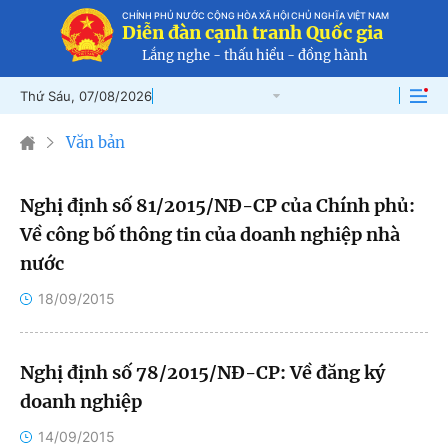
CHÍNH PHỦ NƯỚC CỘNG HÒA XÃ HỘI CHỦ NGHĨA VIỆT NAM
Diễn đàn cạnh tranh Quốc gia
Lắng nghe - thấu hiểu - đồng hành
Thứ Sáu, 07/08/2026
Văn bản
An Giang
Nghị định số 81/2015/NĐ-CP của Chính phủ:
Về công bố thông tin của doanh nghiệp nhà
Bình Dương
nước
Bình Phước
18/09/2015
Bình Thuận
Nghị định số 78/2015/NĐ-CP: Về đăng ký
Bình Định
doanh nghiệp
Bạc Liêu
14/09/2015